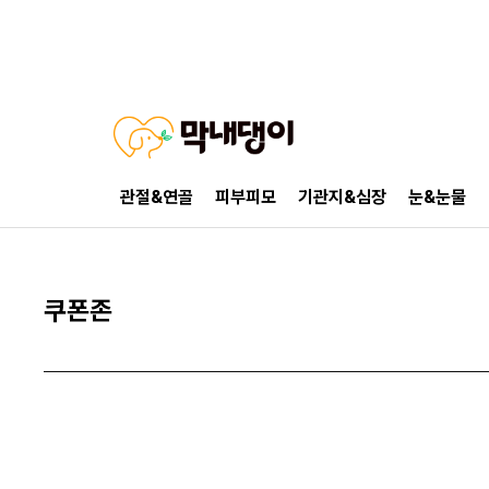
관절&연골
피부피모
기관지&심장
눈&눈물
쿠폰존